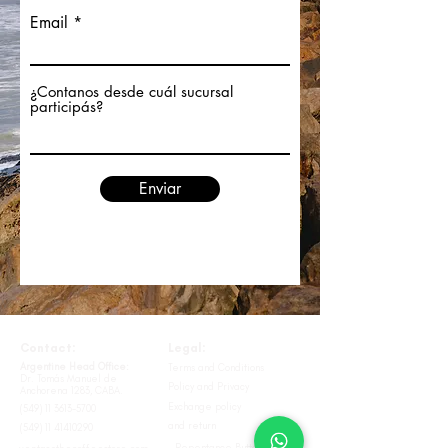
Email
¿Contanos desde cuál sucursal
participás?
Enviar
Contact:
Legal:
Argentine Head Office:
Terms and Conditions
Dr. Tomás Manuel de
Policy and Privacy
Anchorena 1283, CABA.
Exchange policy
(549) 11 3613-5700
and return
(549) 11 41410290
Repentance Button