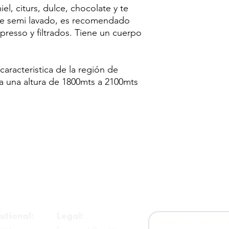
el, citurs, dulce, chocolate y te
de semi lavado, es recomendado
presso y filtrados. Tiene un cuerpo
caracteristica de la región de
a a una altura de 1800mts a 2100mts
tutional:
Legal:
Subscribe and get 