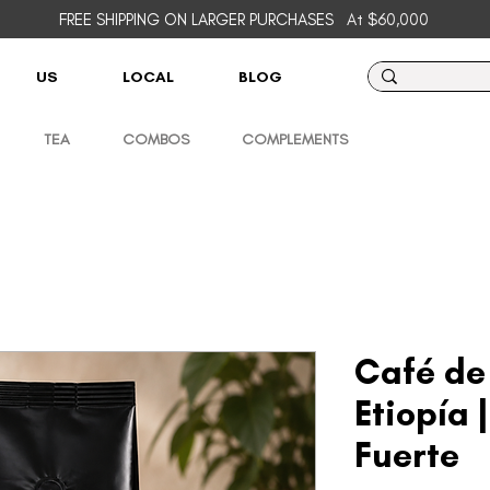
FREE SHIPPING ON LARGER PURCHASES
At $60,000
US
LOCAL
BLOG
TEA
COMBOS
COMPLEMENTS
Café de
Etiopía 
Fuerte