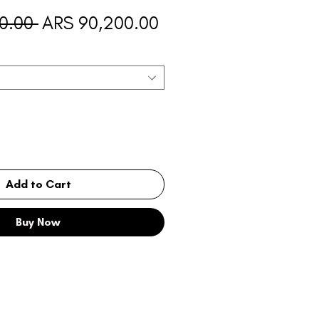
Regular
Sale
0.00 
ARS 90,200.00
Price
Price
Add to Cart
Buy Now