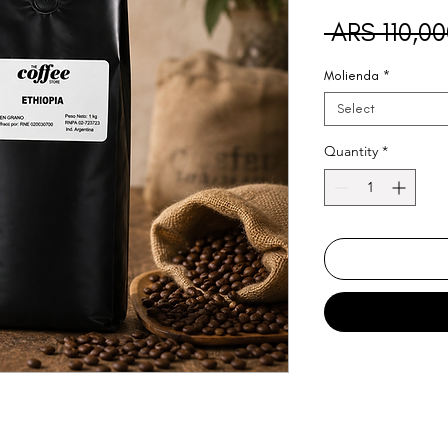
 ARS 110,00
Molienda
*
Select
Quantity
*